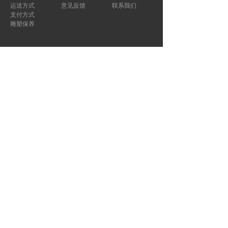
运送方式
意见反馈
联系我们
支付方式
雕塑保养
咨询热线：
134-8379-1808
끅
版权所有：
曲阳五州石业有限公司
亮照
|
冀ICP备18003028号-1
|
冀公网安备
13063402000112号
网站建设 · 烟涛科技
녠