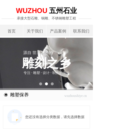
五州石业
WUZHOU
承接大型石雕、铜雕、不锈钢雕塑工程
首页
关于我们
产品案例
联系我们
源自 世界闻名的
雕刻之乡
专注 · 雕塑 · 设计 · 制作的企业
雕塑保养
ꀉ
wuzhoushiye.cn
您还没有选择分类数据，请先选择数据