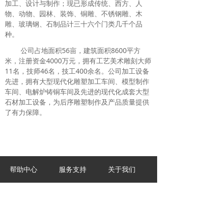
加工、设计与制作；现已形成传统、西方、人
物、动物、园林、装饰、铜雕、不锈钢雕、木
雕、玻璃钢、石制品计三十六个门类几千个品
种。
公司占地面积56亩，建筑面积8600平方
米，注册资金4000万元，拥有工艺美术雕刻大师
11名，技师46名，技工400余名。公司加工设备
先进，拥有大型现代化雕塑加工车间、模型制作
车间、电解炉铸铜车间及先进的现代化成套大型
石材加工设备，为后序雕塑制作及产品质量提供
了有力保障。
帮助中心
服务支持
关于我们
购买指南
售后反馈
了解我们
运送方式
意见反馈
联系我们
支付方式
雕塑保养